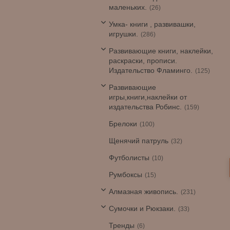
маленьких.
26
Умка- книги , развивашки,
игрушки.
286
Развивающие книги, наклейки,
раскраски, прописи.
Издательство Фламинго.
125
Развивающие
игры,книги,наклейки от
издательства Робинс.
159
Брелоки
100
Щенячий патруль
32
Футболисты
10
Румбоксы
15
Алмазная живопись.
231
Сумочки и Рюкзаки.
33
Тренды
6