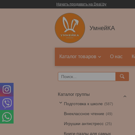
Начать продавать на Deal.by
УмнейКА
Каталог товаров
О нас
К
Каталог группы
Подготовка к школе
587
Внеклассное чтение
49
Игрушки антистресс
25
Книги-пазлы для самых