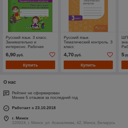
Русский язык. 3 класс.
Русский язык.
ШП.
Занимательно и
Тематический контроль. 3
зна
интересно. Рабочая
класс
Раб
тетрадь с тематическим
сам
6,90
4,70
5
руб.
руб.
р
контролем. Школьная
программа
Купить
Купить
О нас
Рейтинг не сформирован
Менее 5 отзывов за последний год
Работает с 23.10.2018
г. Минск
220024, г. Минск, ул. Асаналиева, 42, Минск, Беларусь