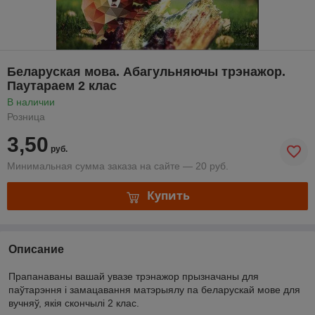
Беларуская мова. Абагульняючы трэнажор.
Паутараем 2 клас
В наличии
Розница
3,50
руб.
Минимальная сумма заказа на сайте — 20 руб.
Купить
Описание
Прапанаваны вашай увазе трэнажор прызначаны для
паўтарэння і замацавання матэрыялу па беларускай мове для
вучняў, якія скончылі 2 клас.