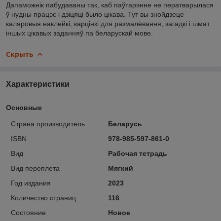
Дапаможнік пабудаваны так, каб паўтарэнне не ператварылася
ў нудны працэс і дзіцяці было цікава. Тут вы знойдзеце
каляровыя наклейкі, карцінкі для размалёвання, загадкі і шмат
іншых цікавых заданняў па беларускай мове.
Скрыть
Характеристики
Основные
Страна производитель
Беларусь
ISBN
978-985-597-861-0
Вид
Рабочая тетрадь
Вид переплета
Мягкий
Год издания
2023
Количество страниц
116
Состояние
Новое