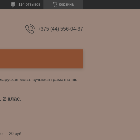
114 отзывов
Корзина
+375 (44) 556-04-37
Шп.беларуская мова. вучымся граматна пiсаць. 2 клас.
 2 клас.
е — 20 руб