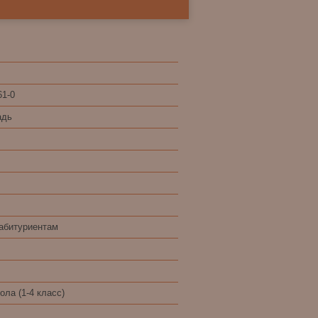
61-0
адь
абитуриентам
ла (1-4 класс)