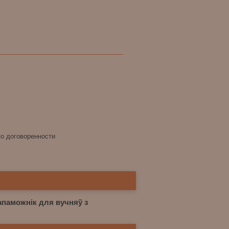
по договоренности
апаможнiк для вучняў з