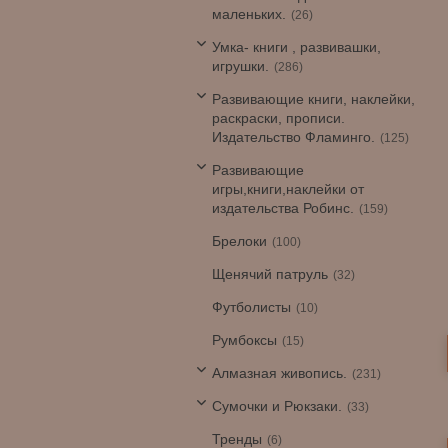
маленьких.
26
Умка- книги , развивашки,
игрушки.
286
Развивающие книги, наклейки,
раскраски, прописи.
Издательство Фламинго.
125
Развивающие
игры,книги,наклейки от
издательства Робинс.
159
Брелоки
100
Щенячий патруль
32
Футболисты
10
Румбоксы
15
Алмазная живопись.
231
Сумочки и Рюкзаки.
33
Тренды
6