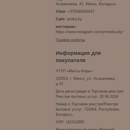
Асаналиева, 42, Минск, Беларусь
+375445560437
arinka.by
инстаграм
https://www.instagram.com/ymneika.by/
График работы
Информация для
покупателя
ЧТУП «Мечты Киры»
220024, г. Минск, ул. Асаналиева,
д.42
Дата регистрации в Торговом реестре/
Реестре бытовых услуг: 10.06.2024
Номер в Торговом реестре/Реестре
бытовых услуг: 716064, Республика
Беларусь
УНП: 191512959
Регистрационный орган: Минский