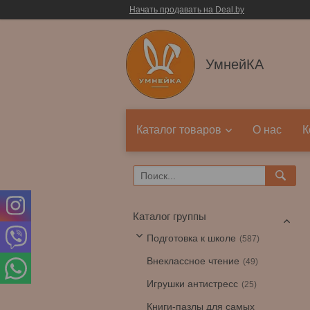
Начать продавать на Deal.by
УмнейКА
Каталог товаров
О нас
К
Каталог группы
Подготовка к школе
587
Внеклассное чтение
49
Игрушки антистресс
25
Книги-пазлы для самых