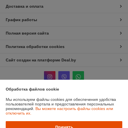
Доставка и оплата
График работы
Полная версия сайта
Политика обработки cookies
Сайт создан на платформе Deal.by
Обработка файлов cookie
Информация для покупателя
Мы используем файлы cookies для обеспечения удобства
пользователей портала и предоставления персональных
Юридическое лицо:
ЧТУП «Мечты Киры»
рекомендаций.
Вы можете настроить файлы cookies или
220024, г. Минск, ул. Асаналиева, д.42
отключить их.
Регистрационный номер ЕГР: 191512959
Принять