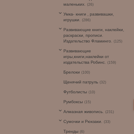
маленьких.
26
Умка- книги , развивашки,
игрушки.
286
Развивающие книги, наклейки,
раскраски, прописи.
Издательство Фламинго.
125
Развивающие
игры,книги,наклейки от
издательства Робинс.
159
Брелоки
100
Щенячий патруль
32
Футболисты
10
Румбоксы
15
Алмазная живопись.
231
Сумочки и Рюкзаки.
33
Тренды
6