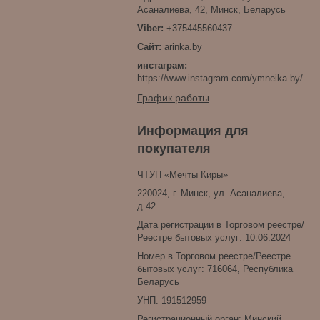
Асаналиева, 42, Минск, Беларусь
+375445560437
arinka.by
инстаграм
https://www.instagram.com/ymneika.by/
График работы
Информация для
покупателя
ЧТУП «Мечты Киры»
220024, г. Минск, ул. Асаналиева,
д.42
Дата регистрации в Торговом реестре/
Реестре бытовых услуг: 10.06.2024
Номер в Торговом реестре/Реестре
бытовых услуг: 716064, Республика
Беларусь
УНП: 191512959
Регистрационный орган: Минский