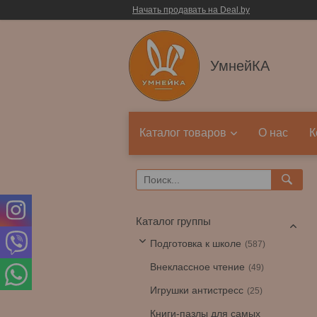
Начать продавать на Deal.by
УмнейКА
Каталог товаров
О нас
К
Каталог группы
Подготовка к школе
587
Внеклассное чтение
49
Игрушки антистресс
25
Книги-пазлы для самых