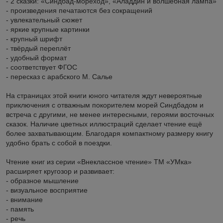
- 2 сказки: «Синдбад-мореход», «Аладдин и волшебная лампа»
- произведения печатаются без сокращений
- увлекательный сюжет
- яркие крупные картинки
- крупный шрифт
- твёрдый переплёт
- удобный формат
- соответствует ФГОС
- пересказ с арабского М. Салье
На страницах этой книги юного читателя ждут невероятные
приключения с отважным покорителем морей Синдбадом и
встреча с другими, не менее интересными, героями восточных
сказок. Наличие цветных иллюстраций сделает чтение ещё
более захватывающим. Благодаря компактному размеру книгу
удобно брать с собой в поездки.
Чтение книг из серии «Внеклассное чтение» ТМ «УМка»
расширяет кругозор и развивает:
- образное мышление
- визуальное восприятие
- внимание
- память
- речь