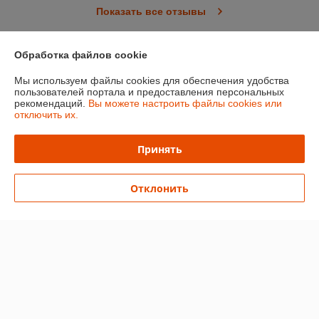
Показать все отзывы
Обработка файлов cookie
О нас
Мы используем файлы cookies для обеспечения удобства
пользователей портала и предоставления персональных
Контакты
рекомендаций.
Вы можете настроить файлы cookies или
отключить их.
Доставка и оплата
Принять
График работы
Отклонить
Полная версия сайта
Политика обработки cookies
Сайт создан на платформе Deal.by