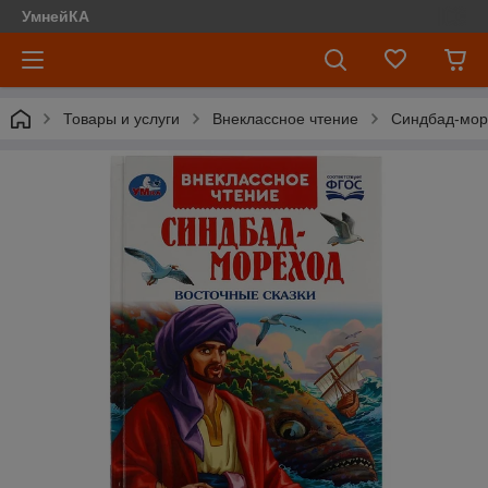
УмнейКА
Товары и услуги
Внеклассное чтение
Синдбад-море