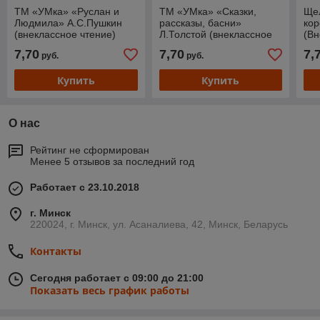
ТМ «УМка» «Руслан и
ТМ «УМка» «Сказки,
Ще
Людмила» А.С.Пушкин
рассказы, басни»
кор
(внеклассное чтение)
Л.Толстой (внеклассное
(Вн
чтение)
7,70
7,70
7,
руб.
руб.
Купить
Купить
О нас
Рейтинг не сформирован
Менее 5 отзывов за последний год
Работает с 23.10.2018
г. Минск
220024, г. Минск, ул. Асаналиева, 42, Минск, Беларусь
Контакты
Сегодня работает с 09:00 до 21:00
Показать весь график работы