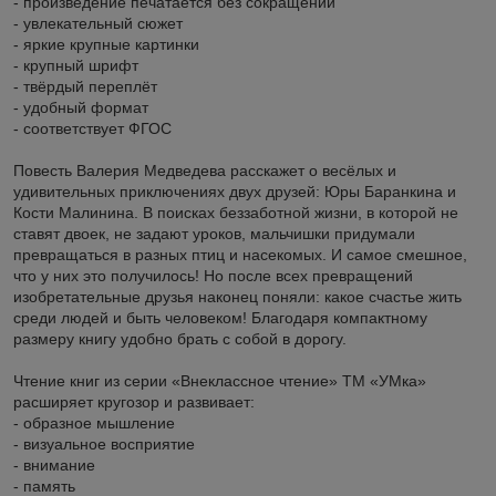
- произведение печатается без сокращений
- увлекательный сюжет
- яркие крупные картинки
- крупный шрифт
- твёрдый переплёт
- удобный формат
- соответствует ФГОС
Повесть Валерия Медведева расскажет о весёлых и
удивительных приключениях двух друзей: Юры Баранкина и
Кости Малинина. В поисках беззаботной жизни, в которой не
ставят двоек, не задают уроков, мальчишки придумали
превращаться в разных птиц и насекомых. И самое смешное,
что у них это получилось! Но после всех превращений
изобретательные друзья наконец поняли: какое счастье жить
среди людей и быть человеком! Благодаря компактному
размеру книгу удобно брать с собой в дорогу.
Чтение книг из серии «Внеклассное чтение» ТМ «УМка»
расширяет кругозор и развивает:
- образное мышление
- визуальное восприятие
- внимание
- память