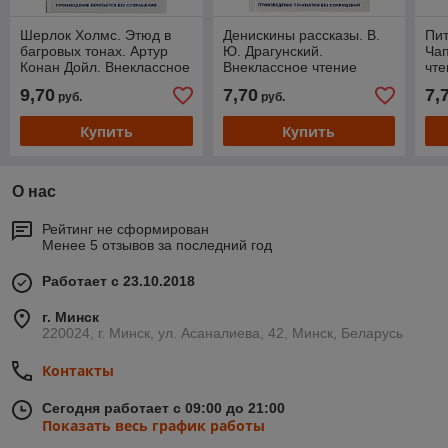
Шерлок Холмс. Этюд в
Денискины рассказы. В.
Пит
багровых тонах. Артур
Ю. Драгунский.
Чап
Конан Дойл. Внеклассное
Внеклассное чтение
чте
чтение.
9,70
7,70
7,
руб.
руб.
Купить
Купить
О нас
Рейтинг не сформирован
Менее 5 отзывов за последний год
Работает с 23.10.2018
г. Минск
220024, г. Минск, ул. Асаналиева, 42, Минск, Беларусь
Контакты
Сегодня работает с 09:00 до 21:00
Показать весь график работы