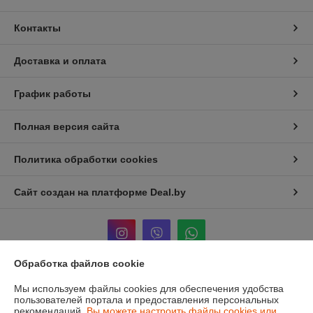
Контакты
Доставка и оплата
График работы
Полная версия сайта
Политика обработки cookies
Сайт создан на платформе Deal.by
Обработка файлов cookie
Информация для покупателя
Мы используем файлы cookies для обеспечения удобства
пользователей портала и предоставления персональных
Юридическое лицо:
ЧТУП «Мечты Киры»
рекомендаций.
Вы можете настроить файлы cookies или