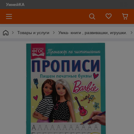
УмнейКА
Товары и услуги
Умка- книги , развивашки, игрушки.