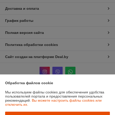
Доставка и оплата
График работы
Полная версия сайта
Политика обработки cookies
Сайт создан на платформе Deal.by
Обработка файлов cookie
Информация для покупателя
Мы используем файлы cookies для обеспечения удобства
пользователей портала и предоставления персональных
Юридическое лицо:
ЧТУП «Мечты Киры»
рекомендаций.
Вы можете настроить файлы cookies или
220024, г. Минск, ул. Асаналиева, д.42
отключить их.
Регистрационный номер ЕГР: 191512959