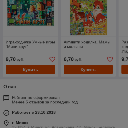
Игра-ходилка Умные игры
Активити ходилка. Мамы
Ра
"Мини-крут"
и малыши.
хо
Уг
9,70
6,70
9,
руб.
руб.
Купить
Купить
О нас
Рейтинг не сформирован
Менее 5 отзывов за последний год
Работает с 23.10.2018
г. Минск
220024, г. Минск, ул. Асаналиева, 42, Минск, Беларусь