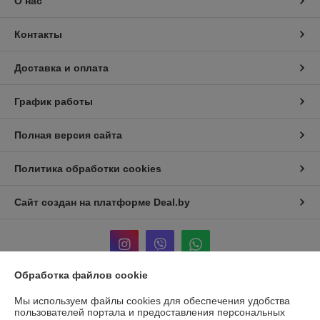
О нас
Контакты
Доставка и оплата
График работы
Полная версия сайта
Политика обработки cookies
Сайт создан на платформе Deal.by
Обработка файлов cookie
Информация для покупателя
Мы используем файлы cookies для обеспечения удобства
пользователей портала и предоставления персональных