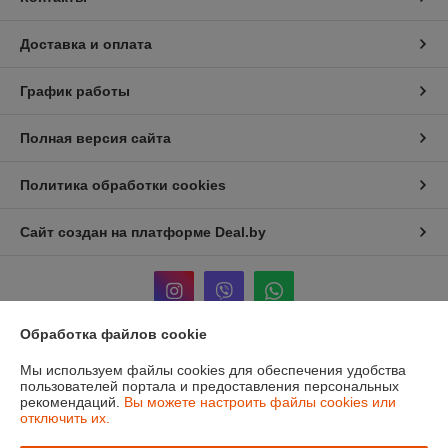
Доставка и оплата
График работы
Полная версия сайта
Политика обработки cookies
Сайт создан на платформе Deal.by
Обработка файлов cookie
Информация для покупателя
Мы используем файлы cookies для обеспечения удобства
пользователей портала и предоставления персональных
Юридическое лицо:
ЧТУП «Мечты Киры»
рекомендаций.
Вы можете настроить файлы cookies или
220024, г. Минск, ул. Асаналиева, д.42
отключить их.
Регистрационный номер ЕГР: 191512959