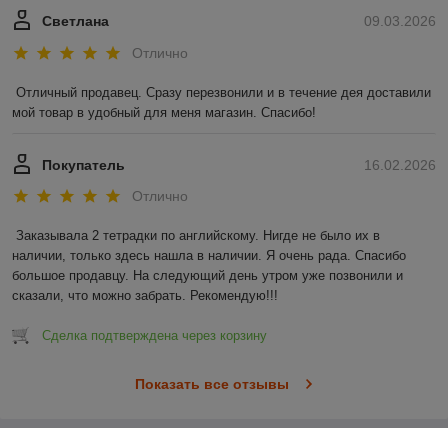
Светлана
09.03.2026
Отлично
Отличный продавец. Сразу перезвонили и в течение дея доставили 
мой товар в удобный для меня магазин. Спасибо!
Покупатель
16.02.2026
Отлично
Заказывала 2 тетрадки по английскому. Нигде не было их в 
наличии, только здесь нашла в наличии. Я очень рада. Спасибо 
большое продавцу. На следующий день утром уже позвонили и 
сказали, что можно забрать. Рекомендую!!!
Сделка подтверждена через корзину
Показать все отзывы