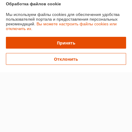
О нас
Обработка файлов cookie
Мы используем файлы cookies для обеспечения удобства
Контакты
пользователей портала и предоставления персональных
рекомендаций.
Вы можете настроить файлы cookies или
отключить их.
Доставка и оплата
Принять
График работы
Полная версия сайта
Отклонить
Политика обработки cookies
Сайт создан на платформе Deal.by
Информация для покупателя