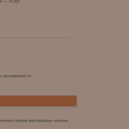
е — 20 руб
по договоренности
ического набора многоразовых наклеек,