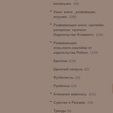
маленьких.
26
Умка- книги , развивашки,
игрушки.
286
Развивающие книги, наклейки,
раскраски, прописи.
Издательство Фламинго.
125
Развивающие
игры,книги,наклейки от
издательства Робинс.
159
Брелоки
100
Щенячий патруль
32
Футболисты
10
Румбоксы
15
Алмазная живопись.
231
Сумочки и Рюкзаки.
33
Тренды
6