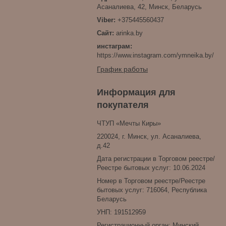
Асаналиева, 42, Минск, Беларусь
+375445560437
arinka.by
инстаграм
https://www.instagram.com/ymneika.by/
График работы
Информация для
покупателя
ЧТУП «Мечты Киры»
220024, г. Минск, ул. Асаналиева,
д.42
Дата регистрации в Торговом реестре/
Реестре бытовых услуг: 10.06.2024
Номер в Торговом реестре/Реестре
бытовых услуг: 716064, Республика
Беларусь
УНП: 191512959
Регистрационный орган: Минский