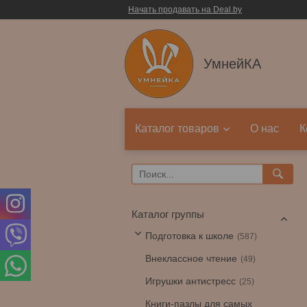
Начать продавать на Deal.by
УмнейКА
Каталог товаров
О нас
К
Каталог группы
Подготовка к школе
587
Внеклассное чтение
49
Игрушки антистресс
25
Книги-пазлы для самых