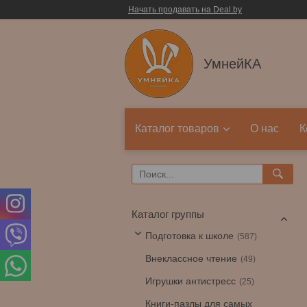
Начать продавать на Deal.by
УмнейКА
Каталог товаров
О нас
К
Каталог группы
Подготовка к школе
587
Внеклассное чтение
49
Игрушки антистресс
25
Книги-пазлы для самых