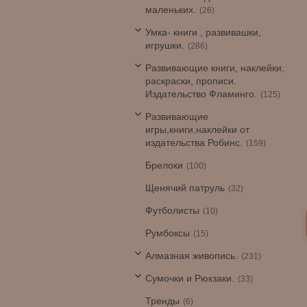
маленьких.
26
Умка- книги , развивашки,
игрушки.
286
Развивающие книги, наклейки,
раскраски, прописи.
Издательство Фламинго.
125
Развивающие
игры,книги,наклейки от
издательства Робинс.
159
Брелоки
100
Щенячий патруль
32
Футболисты
10
Румбоксы
15
Алмазная живопись.
231
Сумочки и Рюкзаки.
33
Тренды
6