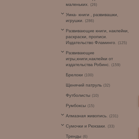
маленьких.
26
Умка- книги , развивашки,
игрушки.
286
Развивающие книги, наклейки,
раскраски, прописи.
Издательство Фламинго.
125
Развивающие
игры,книги,наклейки от
издательства Робинс.
159
Брелоки
100
Щенячий патруль
32
Футболисты
10
Румбоксы
15
Алмазная живопись.
231
Сумочки и Рюкзаки.
33
Тренды
6