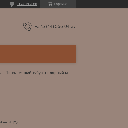
114 отзывов
Корзина
+375 (44) 556-04-37
ы
Пенал мягкий тубус "полярный мишка" ассорти
и
е — 20 руб