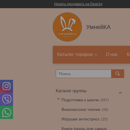
Начать продавать на Deal.by
УмнейКА
Каталог товаров
О нас
К
Каталог группы
Подготовка к школе
587
Внеклассное чтение
49
Игрушки антистресс
25
Книги-пазлы для самых