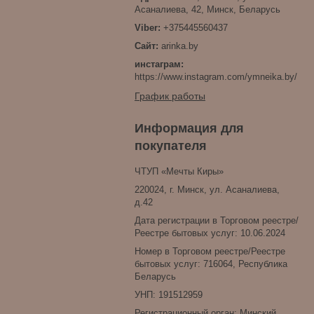
Асаналиева, 42, Минск, Беларусь
+375445560437
arinka.by
инстаграм
https://www.instagram.com/ymneika.by/
График работы
Информация для
покупателя
ЧТУП «Мечты Киры»
220024, г. Минск, ул. Асаналиева,
д.42
Дата регистрации в Торговом реестре/
Реестре бытовых услуг: 10.06.2024
Номер в Торговом реестре/Реестре
бытовых услуг: 716064, Республика
Беларусь
УНП: 191512959
Регистрационный орган: Минский