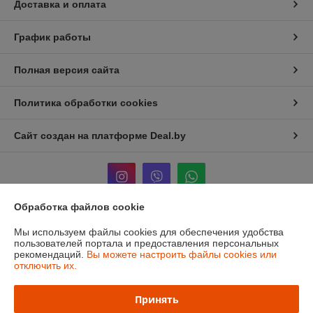
Доставка и оплата
График работы
Полная версия сайта
Политика обработки cookies
Сайт создан на платформе Deal.by
Обработка файлов cookie
Информация для покупателя
Мы используем файлы cookies для обеспечения удобства
пользователей портала и предоставления персональных
Юридическое лицо:
ЧТУП «Мечты Киры»
рекомендаций.
Вы можете настроить файлы cookies или
220024, г. Минск, ул. Асаналиева, д.42
отключить их.
Регистрационный номер ЕГР: 191512959
Принять
УНП: 191512959