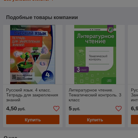
Подобные товары компании
Русский язык. 4 класс.
Литературное чтение.
Рус
Тетрадь для закрепления
Тематический контроль. 3
За
знаний
класс
ин
тет
4,50
5
6,
руб.
руб.
ко
Купить
Купить