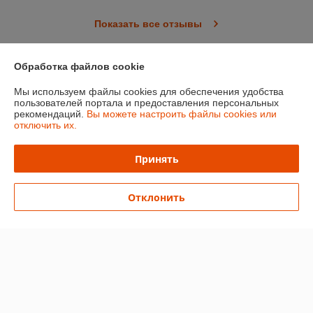
Показать все отзывы
Обработка файлов cookie
О нас
Мы используем файлы cookies для обеспечения удобства
пользователей портала и предоставления персональных
Контакты
рекомендаций.
Вы можете настроить файлы cookies или
отключить их.
Доставка и оплата
Принять
График работы
Отклонить
Полная версия сайта
Политика обработки cookies
Сайт создан на платформе Deal.by