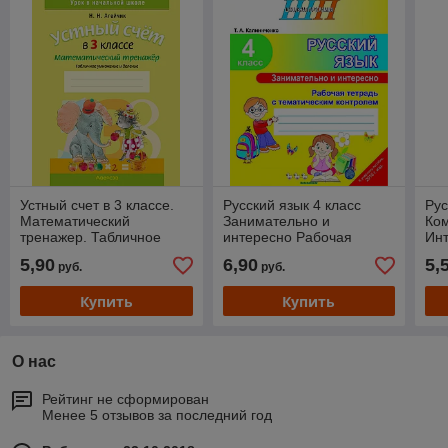
Устный счет в 3 классе.
Русский язык 4 класс
Рус
Математический
Занимательно и
Ко
тренажер. Табличное
интересно Рабочая
Инт
умножение и деление
тетрадь с тематическим
5,90
6,90
5,
руб.
руб.
контролем
Купить
Купить
О нас
Рейтинг не сформирован
Менее 5 отзывов за последний год