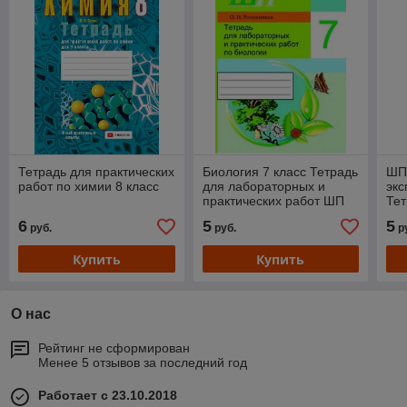
Тетрадь для практических
Биология 7 класс Тетрадь
ШП
работ по химии 8 класс
для лабораторных и
экс
практических работ ШП
Тет
Сэр-Вит
раб
6
5
5
руб.
руб.
р
Купить
Купить
О нас
Рейтинг не сформирован
Менее 5 отзывов за последний год
Работает с 23.10.2018