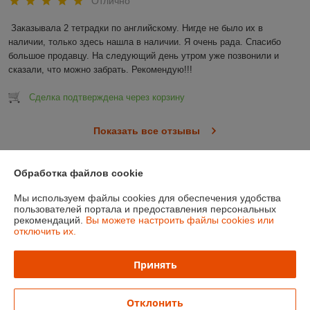
Отлично
Заказывала 2 тетрадки по английскому. Нигде не было их в 
наличии, только здесь нашла в наличии. Я очень рада. Спасибо 
большое продавцу. На следующий день утром уже позвонили и 
сказали, что можно забрать. Рекомендую!!!
Сделка подтверждена через корзину
Показать все отзывы
Обработка файлов cookie
О нас
Мы используем файлы cookies для обеспечения удобства
пользователей портала и предоставления персональных
Контакты
рекомендаций.
Вы можете настроить файлы cookies или
отключить их.
Доставка и оплата
Принять
График работы
Отклонить
Полная версия сайта