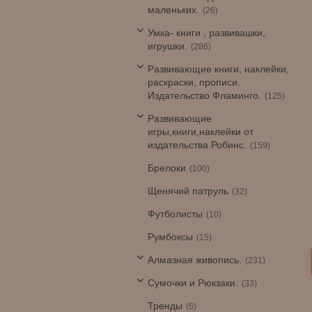
маленьких.
26
Умка- книги , развивашки,
игрушки.
286
Развивающие книги, наклейки,
раскраски, прописи.
Издательство Фламинго.
125
Развивающие
игры,книги,наклейки от
издательства Робинс.
159
Брелоки
100
Щенячий патруль
32
Футболисты
10
Румбоксы
15
Алмазная живопись.
231
Сумочки и Рюкзаки.
33
Тренды
6