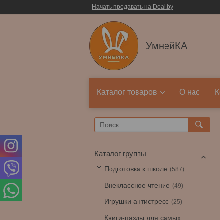
Начать продавать на Deal.by
УмнейКА
Каталог товаров
О нас
К
Каталог группы
Подготовка к школе
587
Внеклассное чтение
49
Игрушки антистресс
25
Книги-пазлы для самых