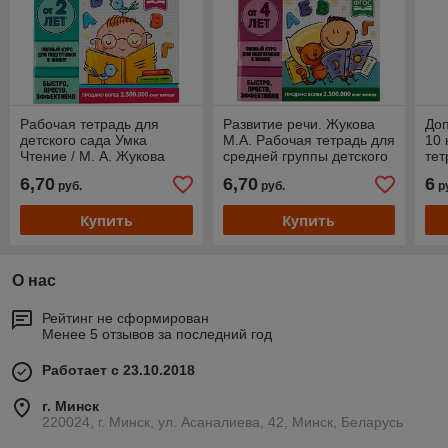
Рабочая тетрадь для
Развитие речи. Жукова
Доп
детского сада Умка
М.А. Рабочая тетрадь для
10 
Чтение / М. А. Жукова
средней группы детского
тет
сада.
6,70
6,70
6
руб.
руб.
р
Купить
Купить
О нас
Рейтинг не сформирован
Менее 5 отзывов за последний год
Работает с 23.10.2018
г. Минск
220024, г. Минск, ул. Асаналиева, 42, Минск, Беларусь