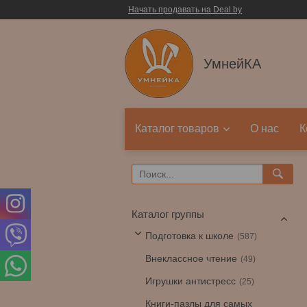
Начать продавать на Deal.by
УмнейКА
Каталог товаров
О нас
К
Каталог группы
Подготовка к школе
587
Внеклассное чтение
49
Игрушки антистресс
25
Книги-пазлы для самых