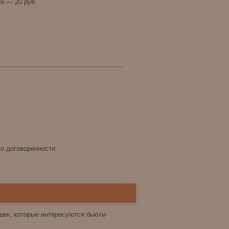
е — 20 руб
по договоренности
шек
,
которые интересуются бьюти-