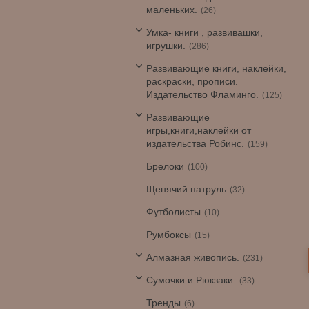
маленьких.
26
Умка- книги , развивашки,
игрушки.
286
Развивающие книги, наклейки,
раскраски, прописи.
Издательство Фламинго.
125
Развивающие
игры,книги,наклейки от
издательства Робинс.
159
Брелоки
100
Щенячий патруль
32
Футболисты
10
Румбоксы
15
Алмазная живопись.
231
Сумочки и Рюкзаки.
33
Тренды
6