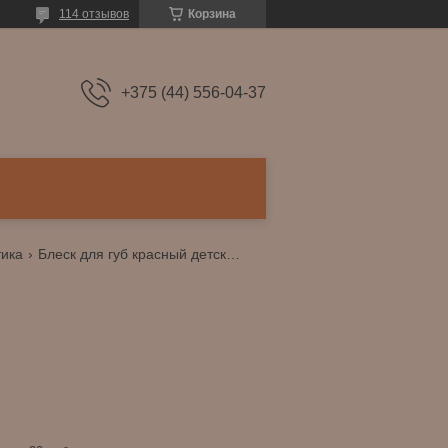
114 отзывов
Корзина
+375 (44) 556-04-37
тика
Блеск для губ красный детский tiktok girl