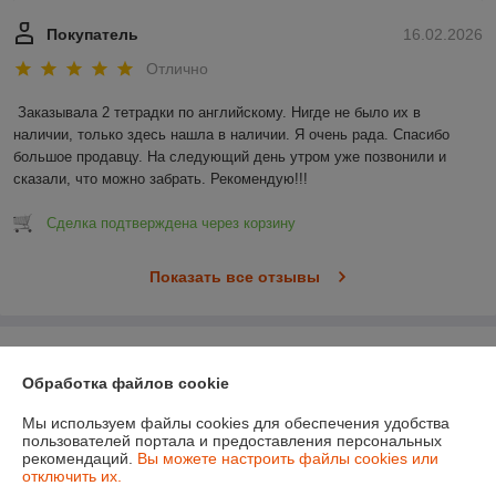
Покупатель
16.02.2026
Отлично
Заказывала 2 тетрадки по английскому. Нигде не было их в 
наличии, только здесь нашла в наличии. Я очень рада. Спасибо 
большое продавцу. На следующий день утром уже позвонили и 
сказали, что можно забрать. Рекомендую!!!
Сделка подтверждена через корзину
Показать все отзывы
О нас
Обработка файлов cookie
Контакты
Мы используем файлы cookies для обеспечения удобства
пользователей портала и предоставления персональных
Доставка и оплата
рекомендаций.
Вы можете настроить файлы cookies или
отключить их.