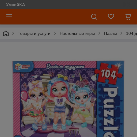
УмнейКА
Товары и услуги
Настольные игры
Пазлы
104 