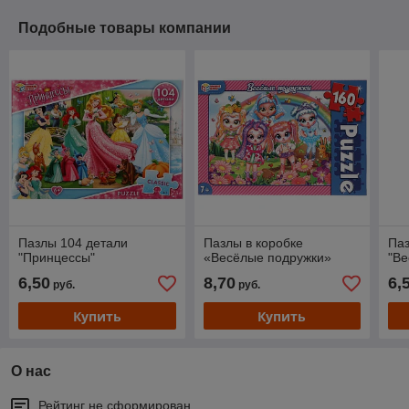
Подобные товары компании
Пазлы 104 детали
Пазлы в коробке
Паз
"Принцессы"
«Весёлые подружки»
"Ве
6,50
8,70
6,
руб.
руб.
Купить
Купить
О нас
Рейтинг не сформирован