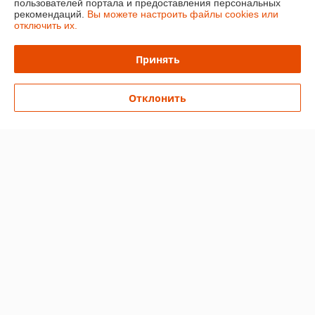
пользователей портала и предоставления персональных
Покупатель
16.02.2026
рекомендаций.
Вы можете настроить файлы cookies или
отключить их.
Отлично
Заказывала 2 тетрадки по английскому. Нигде не было их в 
Принять
наличии, только здесь нашла в наличии. Я очень рада. Спасибо 
большое продавцу. На следующий день утром уже позвонили и 
Отклонить
сказали, что можно забрать. Рекомендую!!!
Сделка подтверждена через корзину
Показать все отзывы
О нас
Контакты
Доставка и оплата
График работы