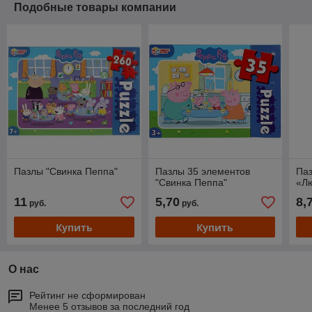
Подобные товары компании
Пазлы "Свинка Пеппа"
Пазлы 35 элементов
Паз
"Свинка Пеппа"
«Л
11
5,70
8,
руб.
руб.
Купить
Купить
О нас
Рейтинг не сформирован
Менее 5 отзывов за последний год