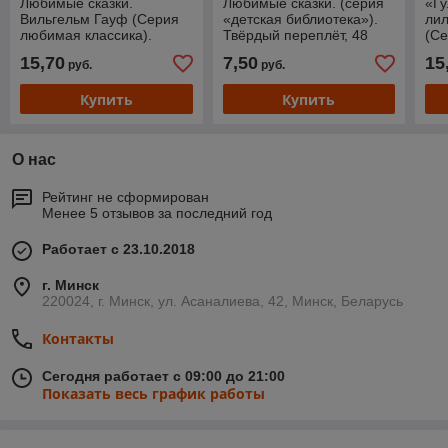
Любимые сказки.
Любимые сказки. (серия
«Гу
Вильгельм Гауф (Серия
«детская библиотека»).
лил
любимая классика).
Твёрдый переплёт, 48
(С
Твёрдый переплёт.
страниц. Бумага
кла
15,70
7,50
15
руб.
руб.
Бумага офсетная.
офсетная.
пер
оф
Купить
Купить
О нас
Рейтинг не сформирован
Менее 5 отзывов за последний год
Работает с 23.10.2018
г. Минск
220024, г. Минск, ул. Асаналиева, 42, Минск, Беларусь
Контакты
Сегодня работает с 09:00 до 21:00
Показать весь график работы