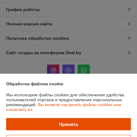
График работы
Полная версия сайта
Политика обработки cookies
Сайт создан на платформе Deal.by
Обработка файлов cookie
Информация для покупателя
Мы используем файлы cookies для обеспечения удобства
пользователей портала и предоставления персональных
Юридическое лицо:
ЧТУП «Мечты Киры»
рекомендаций.
Вы можете настроить файлы cookies или
220024, г. Минск, ул. Асаналиева, д.42
отключить их.
Регистрационный номер ЕГР: 191512959
Принять
УНП: 191512959
Регистрационный орган: Минский городской исполнительный комитет