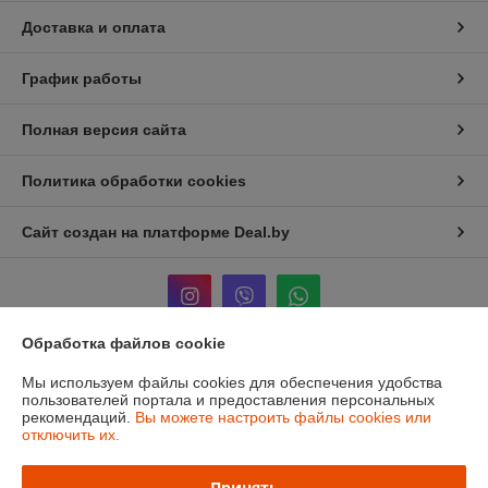
Доставка и оплата
График работы
Полная версия сайта
Политика обработки cookies
Сайт создан на платформе Deal.by
Обработка файлов cookie
Информация для покупателя
Мы используем файлы cookies для обеспечения удобства
пользователей портала и предоставления персональных
Юридическое лицо:
ЧТУП «Мечты Киры»
рекомендаций.
Вы можете настроить файлы cookies или
220024, г. Минск, ул. Асаналиева, д.42
отключить их.
Регистрационный номер ЕГР: 191512959
Принять