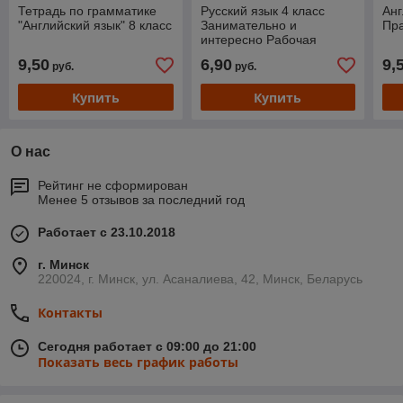
Тетрадь по грамматике
Русский язык 4 класс
Анг
"Английский язык" 8 класс
Занимательно и
Пра
интересно Рабочая
тетрадь с тематическим
9,50
6,90
9,
руб.
руб.
контролем
Купить
Купить
О нас
Рейтинг не сформирован
Менее 5 отзывов за последний год
Работает с 23.10.2018
г. Минск
220024, г. Минск, ул. Асаналиева, 42, Минск, Беларусь
Контакты
Сегодня работает с 09:00 до 21:00
Показать весь график работы