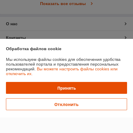
Показать все отзывы
О нас
Контакты
Обработка файлов cookie
Доставка и оплата
Мы используем файлы cookies для обеспечения удобства
пользователей портала и предоставления персональных
График работы
рекомендаций.
Вы можете настроить файлы cookies или
отключить их.
Полная версия сайта
Принять
Политика обработки cookies
Отклонить
Сайт создан на платформе Deal.by