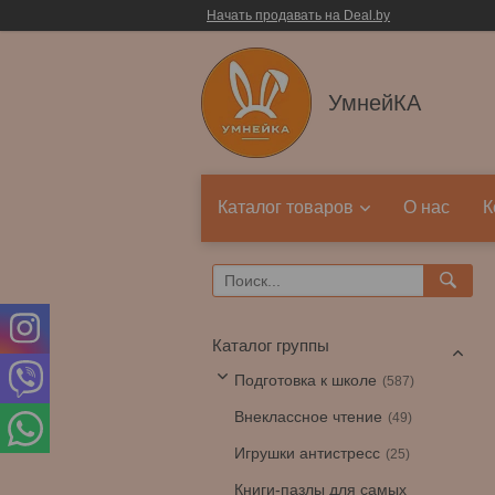
Начать продавать на Deal.by
УмнейКА
Каталог товаров
О нас
К
Каталог группы
Подготовка к школе
587
Внеклассное чтение
49
Игрушки антистресс
25
Книги-пазлы для самых