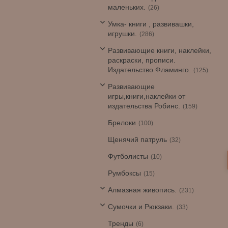
маленьких.
26
Умка- книги , развивашки,
игрушки.
286
Развивающие книги, наклейки,
раскраски, прописи.
Издательство Фламинго.
125
Развивающие
игры,книги,наклейки от
издательства Робинс.
159
Брелоки
100
Щенячий патруль
32
Футболисты
10
Румбоксы
15
Алмазная живопись.
231
Сумочки и Рюкзаки.
33
Тренды
6