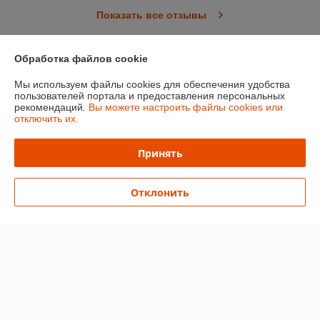
Показать все отзывы
Обработка файлов cookie
О нас
Мы используем файлы cookies для обеспечения удобства
пользователей портала и предоставления персональных
Контакты
рекомендаций.
Вы можете настроить файлы cookies или
отключить их.
Доставка и оплата
Принять
График работы
Отклонить
Полная версия сайта
Политика обработки cookies
Сайт создан на платформе Deal.by