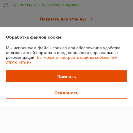
Сделка подтверждена через корзину
Показать все отзывы
Обработка файлов cookie
О нас
Мы используем файлы cookies для обеспечения удобства
пользователей портала и предоставления персональных
Контакты
рекомендаций.
Вы можете настроить файлы cookies или
отключить их.
Доставка и оплата
Принять
График работы
Отклонить
Полная версия сайта
Политика обработки cookies
Сайт создан на платформе Deal.by