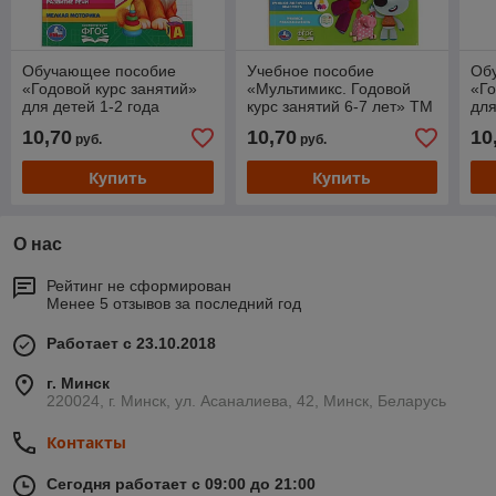
Обучающее пособие
Учебное пособие
Об
«Годовой курс занятий»
«Мультимикс. Годовой
«Го
для детей 1-2 года
курс занятий 6-7 лет» ТМ
для
М.А.Жукова ТМ «УМка»
«УМка»
М.
10,70
10,70
10
руб.
руб.
Купить
Купить
О нас
Рейтинг не сформирован
Менее 5 отзывов за последний год
Работает с 23.10.2018
г. Минск
220024, г. Минск, ул. Асаналиева, 42, Минск, Беларусь
Контакты
Сегодня работает с 09:00 до 21:00