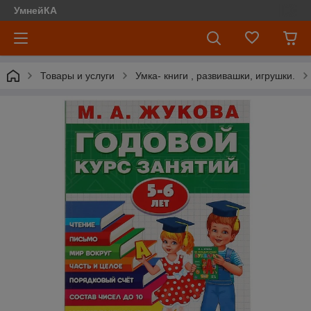
УмнейКА
Товары и услуги
Умка- книги , развивашки, игрушки.